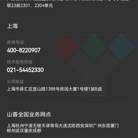
塔23层2301、2304单元
上海
咨询电话
400-8220907
技术服务热线
021-54452330
公司地址
上海市徐汇区宜山路1388号民润大厦1号楼1层B座
山善全国业务网点
上海
杭州
宁波
无锡
天津
青岛
大连
沈阳
西安
深圳
广州
东莞
厦门
柳州
武汉
重庆
成都