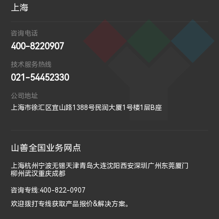
上海
咨询电话
400-8220907
技术服务热线
021-54452330
公司地址
上海市徐汇区宜山路1388号民润大厦1号楼1层B座
山善全国业务网点
上海
杭州
宁波
无锡
天津
青岛
大连
沈阳
西安
深圳
广州
东莞
厦门
柳州
武汉
重庆
成都
咨询专线:400-822-0907
欢迎拨打专线获取产品报价&解决方案。