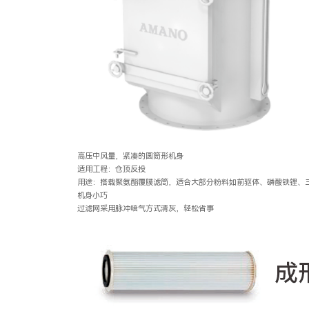
高压中风量，紧凑的圆筒形机身
适用工程：仓顶反投
用途：搭载聚氨酯覆膜滤筒，适合大部分粉料如前驱体、磷酸铁锂、
机身小巧
过滤网采用脉冲喷气方式清灰，轻松省事