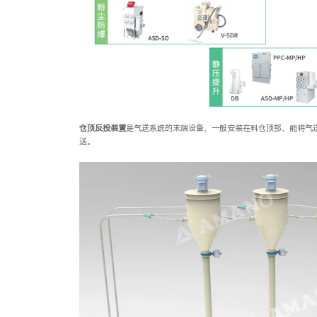
仓顶反投装置
是气送系统的末端设备，一般安装在料仓顶部，能将气
送。