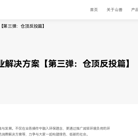
首页
关于山善
产
方案【第三弹：仓顶反投篇】
电行业解决方案【第三弹：仓顶反投篇】
践与发展。不仅在业务操作中融入环保理念，更通过推广减轻环境负荷的环
色消费解决方案等，力争与大家一起构建绿色、低碳的社会。