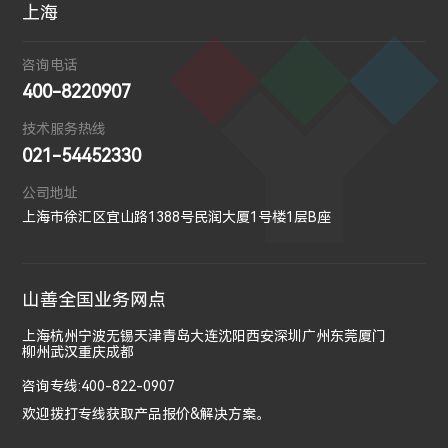
上海
咨询电话
400-8220907
技术服务热线
021-54452330
公司地址
上海市徐汇区宜山路1388号民润大厦1号楼1层B座
山善全国业务网点
上海
杭州
宁波
无锡
天津
青岛
大连
沈阳
西安
深圳
广州
东莞
厦门
柳州
武汉
重庆
成都
咨询专线:400-822-0907
欢迎拨打专线获取产品报价&解决方案。