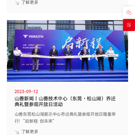
了解更多
2023-09-12
山善新闻丨山善技术中心（东莞・松山湖）乔迁
典礼暨参观开放日活动
山善东莞松山湖展示中心乔迁典礼暨参观开放日隆重举
行！“启新程·创未来”
了解更多