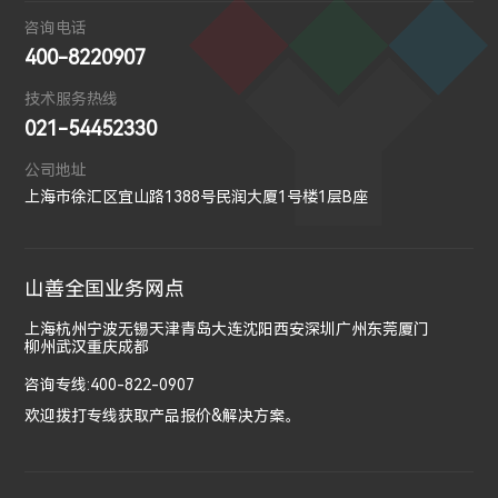
咨询电话
400-8220907
技术服务热线
021-54452330
公司地址
上海市徐汇区宜山路1388号民润大厦1号楼1层B座
山善全国业务网点
上海
杭州
宁波
无锡
天津
青岛
大连
沈阳
西安
深圳
广州
东莞
厦门
柳州
武汉
重庆
成都
咨询专线:400-822-0907
欢迎拨打专线获取产品报价&解决方案。