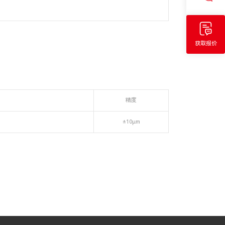
获取报价
精度
±10μm