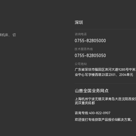
深圳
咨询电话
机床、 切
0755-82805000
技术服务热线
0755-82805050
公司地址
广东省深圳市福田区滨河大道9285号中
业中心写字楼西塔23层2301、2304单元
山善全国业务网点
上海
杭州
宁波
无锡
天津
青岛
大连
沈阳
西安
武汉
重庆
成都
咨询专线:400-822-0907
欢迎拨打专线获取产品报价&解决方案。