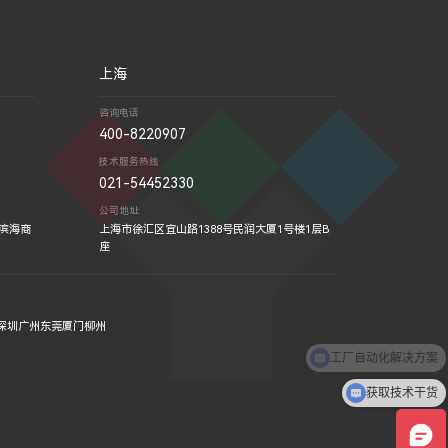
上海
咨询电话
400-8220907
技术服务热线
021-54452330
公司地址
洲滨海商
上海市徐汇区宜山路1388号民润大厦1号楼1层B
座
深圳
广州
东莞
厦门
柳州
工厂自动化解决方案
获取技术干货