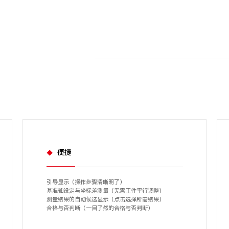
便捷
引导显示（操作步骤清晰明了）
基准轴设定与坐标差测量（无需工件平行调整）
测量结果的自动候选显示（点击选择所需结果）
合格与否判断（一目了然的合格与否判断）