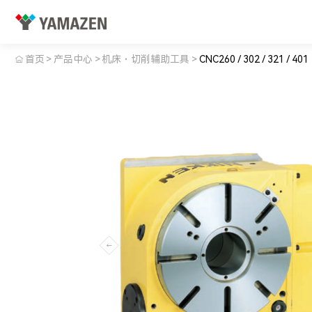
首页
>
产品中心
>
机床・切削辅助工具
>
CNC260 / 302 / 321 / 401