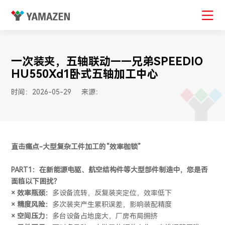
一次装夹，五轴联动——兄弟SPEEDIO
HU550Xd1卧式五轴加工中心
时间：2026-05-29
来源：
直击痛点-大型复杂工件加工的“效率枷锁”
PART1：在新能源电驱、航空结构件等大型部件制造中，您是否
面临以下困扰？
× 效率瓶颈：
多设备流转，反复装夹定位，效率低下
× 精度风险：
多次装夹产生累积误差，影响装配精度
× 空间压力：
多台设备占地庞大，厂房布局拥挤