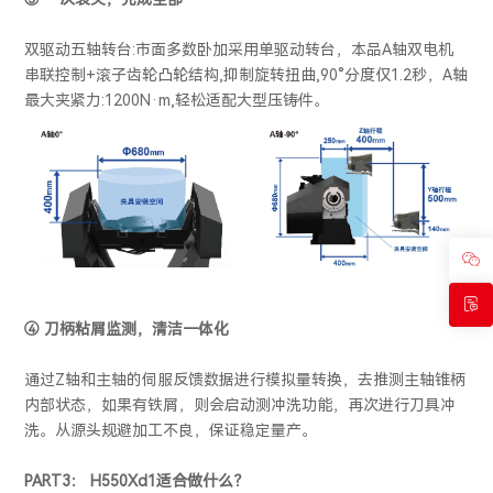
双驱动五轴转台:市面多数卧加采用单驱动转台，本品A轴双电机
串联控制+滚子齿轮凸轮结构,抑制旋转扭曲,90°分度仅1.2秒，A轴
最大夹紧力:1200N·m,轻松适配大型压铸件。
④ 刀柄粘屑监测，清洁一体化
通过Z轴和主轴的伺服反馈数据进行模拟量转换，去推测主轴锥柄
内部状态，如果有铁屑，则会启动测冲洗功能，再次进行刀具冲
洗。从源头规避加工不良，保证稳定量产。
PART3： H550Xd1适合做什么？