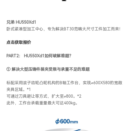
兄弟 HU550Xd1
卧式紧凑型加工中心，专为解决BT30范畴大尺寸工件加工而来！
点击获取报价
PART2： HU550Xd1如何破解难题？
① 解决大型压铸件装夹受限与承重不足的难题
标配采用滚子齿轮凸轮机构的B轴工作台，实现⌀600X580的宽敞
夹具区域。*1
可通过刀具避让等方式，扩大至⌀800。*2
此外，工作台承载重量最大可达400kg。