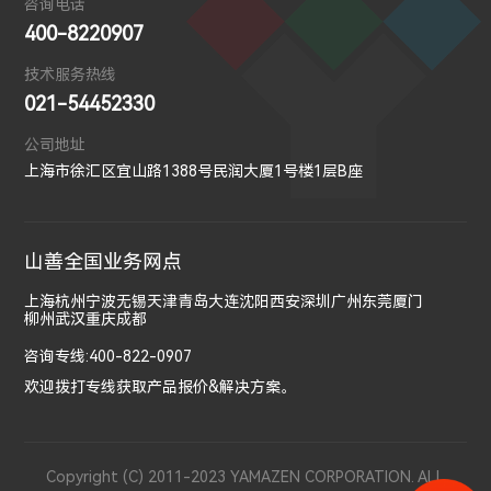
咨询电话
400-8220907
技术服务热线
021-54452330
公司地址
上海市徐汇区宜山路1388号民润大厦1号楼1层B座
山善全国业务网点
上海
杭州
宁波
无锡
天津
青岛
大连
沈阳
西安
深圳
广州
东莞
厦门
柳州
武汉
重庆
成都
咨询专线:400-822-0907
欢迎拨打专线获取产品报价&解决方案。
Copyright (C) 2011-2023 YAMAZEN CORPORATION. ALL