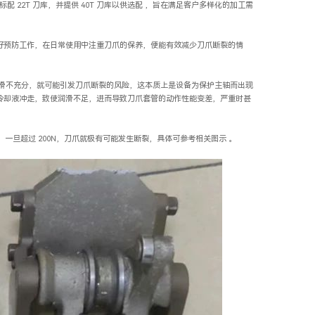
端机型，标配 22T 刀库，并提供 40T 刀库以供选配 ，旨在满足客户多样化的加工需
好预防工作，在日常使用中注重刀爪的保养，便能有效减少刀爪断裂的情
滑不充分，就可能引发刀爪断裂的风险，这本质上是设备为保护主轴而出现
冷却液冲走，致使润滑不足，进而导致刀爪套管的动作性能变差，严重时甚
，一旦超过 200N，刀爪就极有可能发生断裂，具体可参考相关图示 。