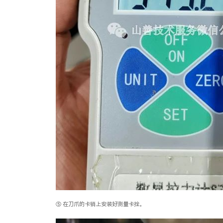
⑤ 在刀爪的卡销上安装好测量卡拴。