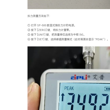
拉力测量方法如下：
① 打开 SF-500 数显式推拉力计的电源。
② 按下 [ZERO] 键，将拉力计置零。
③ 按下 [UNIT] 键，把测量单位选择为牛顿 (N)。
④ 按下 [SET] 键，选择峰值测量模式（此时画面会显示 “PEAK”）。